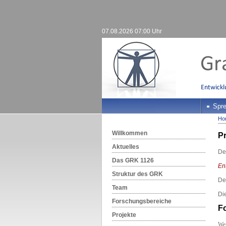
07.08.2026 07:00 Uhr
Spre
Ho
Willkommen
Pr
Aktuelles
Der
Das GRK 1126
En
Struktur des GRK
Der
Team
Di
Forschungsbereiche
F
Projekte
Wei