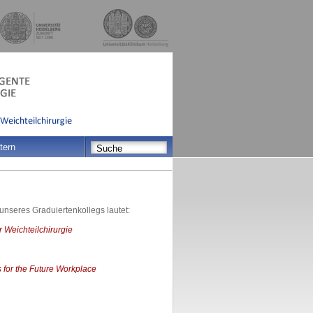
tern
 unseres Graduiertenkollegs lautet:
 Weichteilchirurgie
for the Future Workplace