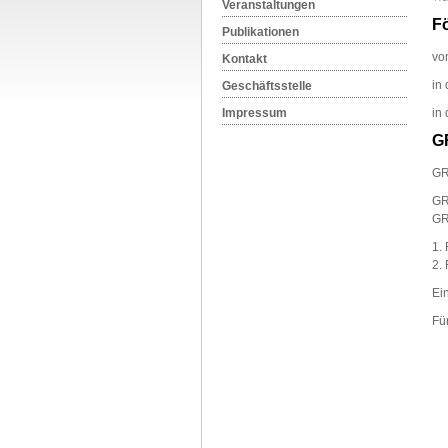
Veranstaltungen
Fö
Publikationen
vo
Kontakt
in 
Geschäftsstelle
Impressum
in 
G
GR
GR
GR
1.
2.
Ei
Fü