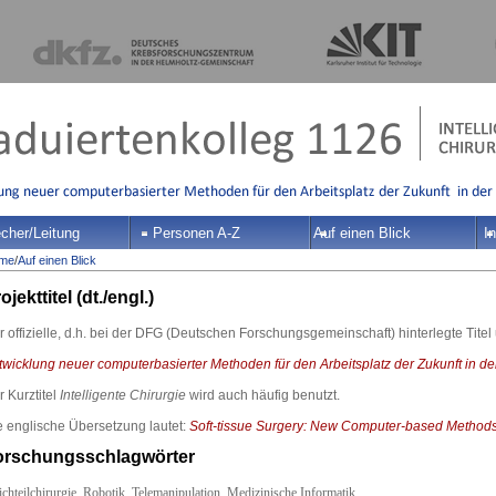
cher/Leitung
Personen A-Z
Auf einen Blick
In
me
/
Auf einen Blick
ojekttitel (dt./engl.)
 offizielle, d.h. bei der DFG (Deutschen Forschungsgemeinschaft) hinterlegte Titel
twicklung neuer computerbasierter Methoden für den Arbeitsplatz der Zukunft in der
 Kurztitel
Intelligente Chirurgie
wird auch häufig benutzt.
e englische Übersetzung lautet:
Soft-tissue Surgery: New Computer-based Methods 
orschungsschlagwörter
chteilchirurgie, Robotik, Telemanipulation, Medizinische Informatik