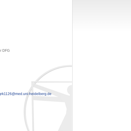
er DFG
grk1126@med.uni-heidelberg.de