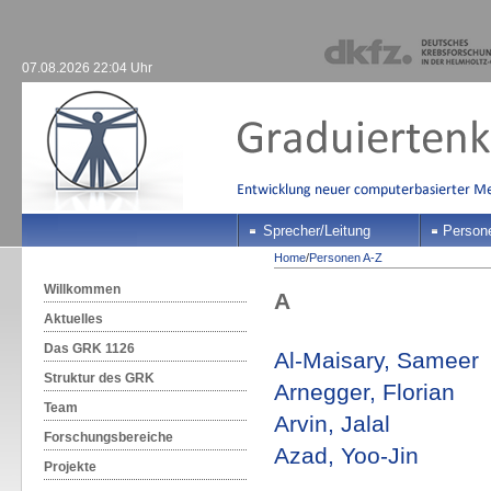
07.08.2026 22:04 Uhr
Sprecher/Leitung
Person
Home
/
Personen A-Z
Willkommen
A
Aktuelles
Das GRK 1126
Al-Maisary, Sameer
Struktur des GRK
Arnegger, Florian
Team
Arvin, Jalal
Forschungsbereiche
Azad, Yoo-Jin
Projekte