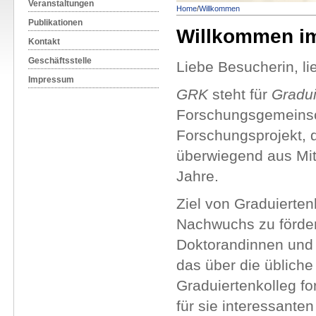
Veranstaltungen
Home
/
Willkommen
Publikationen
Willkommen i
Kontakt
Geschäftsstelle
Liebe Besucherin, li
Impressum
GRK
steht für
Gradui
Forschungsgemeinsch
Forschungsprojekt, d
überwiegend aus Mitt
Jahre.
Ziel von Graduierten
Nachwuchs zu fördern
Doktorandinnen und
das über die üblich
Graduiertenkolleg f
für sie interessanten