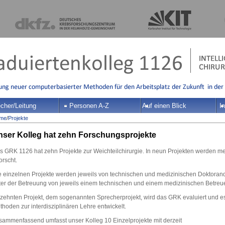
cher/Leitung
Personen A-Z
Auf einen Blick
In
me
/
Projekte
ser Kolleg hat zehn Forschungsprojekte
s GRK 1126 hat zehn Projekte zur Weichteilchirurgie. In neun Projekten werden m
orscht.
e einzelnen Projekte werden jeweils von technischen und medizinischen Doktorand
ter der Betreuung von jeweils einem technischen und einem medizinischen Betreuer 
 zehnten Projekt, dem sogenannten Sprecherprojekt, wird das GRK evaluiert und e
hoden zur interdisziplinären Lehre entwickelt.
sammenfassend umfasst unser Kolleg 10 Einzelprojekte mit derzeit