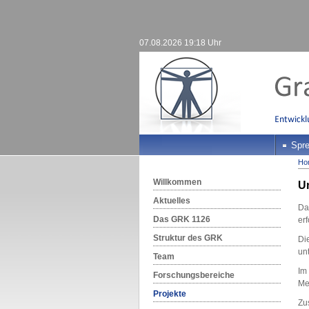
07.08.2026 19:18 Uhr
Spre
Ho
Willkommen
Un
Aktuelles
Da
Das GRK 1126
erf
Struktur des GRK
Di
un
Team
Im
Forschungsbereiche
Met
Projekte
Zu