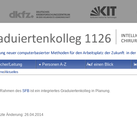
cher/Leitung
Personen A-Z
Auf einen Blick
In
me
/
Aktuelles
 Rahmen des
SFB
ist ein integriertes Graduiertenkolleg in Planung.
tzte Änderung: 26.04.2014