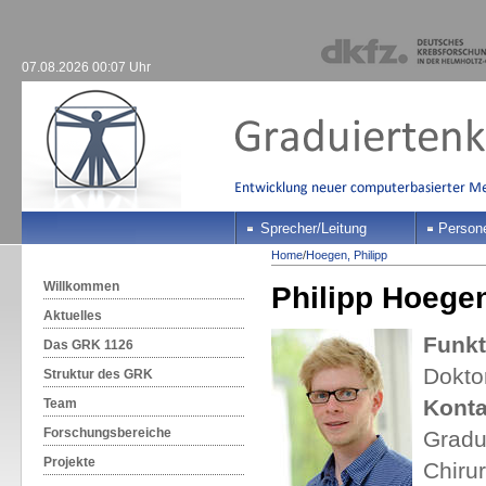
07.08.2026 00:07 Uhr
Sprecher/Leitung
Person
Home
/
Hoegen, Philipp
Willkommen
Philipp Hoege
Aktuelles
Funkt
Das GRK 1126
Dokto
Struktur des GRK
Konta
Team
Forschungsbereiche
Gradu
Projekte
Chirur