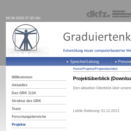
08.08.2026 07:30 Uhr
Sprecher/Leitung
Person
Home
/
Projekte
/
Projektüberblick
Willkommen
Projektüberblick (Downlo
Aktuelles
Den aktuellen Überblick über unsere
Das GRK 1126
Struktur des GRK
Team
Letzte Änderung: 01.12.2013
Forschungsbereiche
Projekte