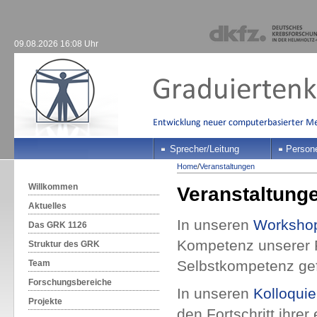
09.08.2026 16:08 Uhr
Sprecher/Leitung
Person
Home
/
Veranstaltungen
Willkommen
Veranstaltung
Aktuelles
In unseren
Worksho
Das GRK 1126
Kompetenz unserer 
Struktur des GRK
Selbstkompetenz gef
Team
Forschungsbereiche
In unseren
Kolloqui
Projekte
den Fortschritt ihre