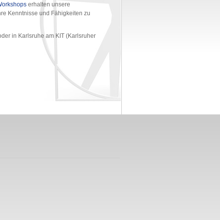
orkshops
erhalten unsere
hre Kenntnisse und Fähigkeiten zu
oder in Karlsruhe am KIT (Karlsruher