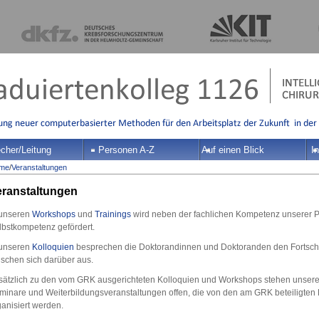
cher/Leitung
Personen A-Z
Auf einen Blick
In
me
/
Veranstaltungen
eranstaltungen
 unseren
Workshops
und
Trainings
wird neben der fachlichen Kompetenz unserer 
lbstkompetenz gefördert.
 unseren
Kolloquien
besprechen die Doktorandinnen und Doktoranden den Fortschri
uschen sich darüber aus.
sätzlich zu den vom GRK ausgerichteten Kolloquien und Workshops stehen unser
minare und Weiterbildungsveranstaltungen offen, die von den am GRK beteiligten
ganisiert werden.