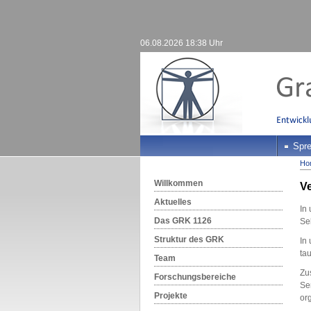
06.08.2026 18:38 Uhr
Spre
Ho
Willkommen
V
Aktuelles
In
Das GRK 1126
Se
Struktur des GRK
In
ta
Team
Zu
Forschungsbereiche
Se
Projekte
or