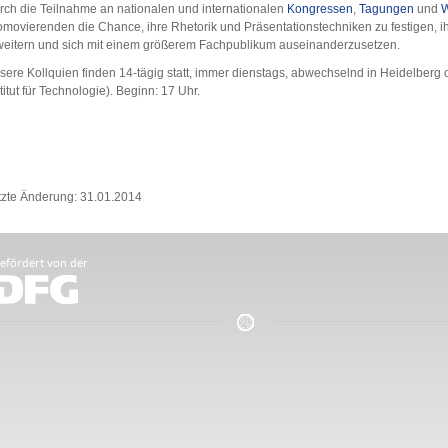
rch die Teilnahme an nationalen und internationalen
Kongressen
,
Tagungen
und
W
omovierenden die Chance, ihre Rhetorik und Präsentationstechniken zu festigen, i
weitern und sich mit einem größerem Fachpublikum auseinanderzusetzen.
sere Kollquien finden 14-tägig statt, immer dienstags, abwechselnd in Heidelberg 
titut für Technologie). Beginn: 17 Uhr.
tzte Änderung: 31.01.2014