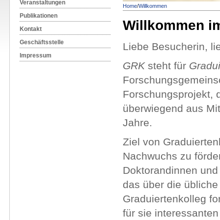
Veranstaltungen
Home
/
Willkommen
Publikationen
Willkommen i
Kontakt
Geschäftsstelle
Liebe Besucherin, li
Impressum
GRK
steht für
Gradui
Forschungsgemeinsch
Forschungsprojekt, d
überwiegend aus Mitt
Jahre.
Ziel von Graduierten
Nachwuchs zu fördern
Doktorandinnen und
das über die üblich
Graduiertenkolleg f
für sie interessanten